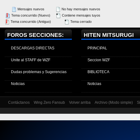
Mensajes nuevos
No hay mensajes nuevos
Tema concurrido (Nuevo)
Contiene mensajes tuyos
Tema concurrido (Antiguo)
Tema cerrado
FOROS SECCIONES:
HITEN MITSURUGI
DESCARGAS DIRECTAS
PRINCIPAL
Unite al STAFF de WZF
Seccion WZF
Dudas problemas y Sugerencias
BIBLIOTECA
Noticias
Noticias
Contáctanos
Wing Zero Fansub
Volver arriba
Archivo (Modo simple)
S