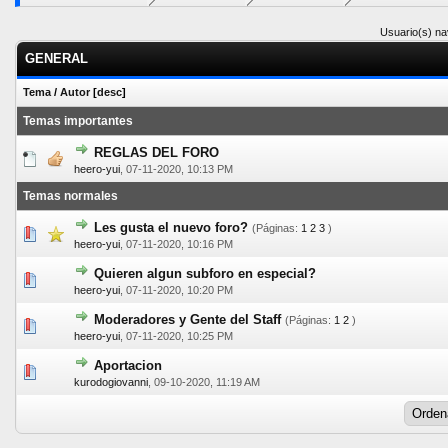
Usuario(s) na
GENERAL
Tema
/
Autor
[
desc
]
Temas importantes
REGLAS DEL FORO
0 voto(s) - Media 0 de 5
1
2
3
4
5
heero-yui
,
07-11-2020, 10:13 PM
Temas normales
Les gusta el nuevo foro?
(Páginas:
1
2
3
)
2 voto(s) - Media 5 de 5
1
2
3
4
5
heero-yui
,
07-11-2020, 10:16 PM
Quieren algun subforo en especial?
1 voto(s) - Media 5 de 5
1
2
3
4
5
heero-yui
,
07-11-2020, 10:20 PM
Moderadores y Gente del Staff
(Páginas:
1
2
)
0 voto(s) - Media 0 de 5
1
2
3
4
5
heero-yui
,
07-11-2020, 10:25 PM
Aportacion
0 voto(s) - Media 0 de 5
1
2
3
4
5
kurodogiovanni
,
09-10-2020, 11:19 AM