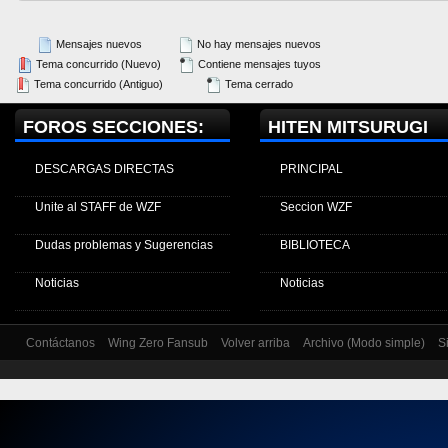
Mensajes nuevos
No hay mensajes nuevos
Tema concurrido (Nuevo)
Contiene mensajes tuyos
Tema concurrido (Antiguo)
Tema cerrado
FOROS SECCIONES:
HITEN MITSURUGI
DESCARGAS DIRECTAS
PRINCIPAL
Unite al STAFF de WZF
Seccion WZF
Dudas problemas y Sugerencias
BIBLIOTECA
Noticias
Noticias
Contáctanos
Wing Zero Fansub
Volver arriba
Archivo (Modo simple)
S