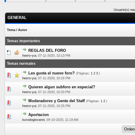
Usuario(s) nav
GENERAL
Tema
/
Autor
Temas importantes
REGLAS DEL FORO
0 voto(s) - Media 0 de 5
1
2
3
4
5
heero-yui
,
07-11-2020, 10:13 PM
Temas normales
Les gusta el nuevo foro?
(Páginas:
1
2
3
)
2 voto(s) - Media 5 de 5
1
2
3
4
5
heero-yui
,
07-11-2020, 10:16 PM
Quieren algun subforo en especial?
1 voto(s) - Media 5 de 5
1
2
3
4
5
heero-yui
,
07-11-2020, 10:20 PM
Moderadores y Gente del Staff
(Páginas:
1
2
)
0 voto(s) - Media 0 de 5
1
2
3
4
5
heero-yui
,
07-11-2020, 10:25 PM
Aportacion
0 voto(s) - Media 0 de 5
1
2
3
4
5
kurodogiovanni
,
09-10-2020, 11:19 AM