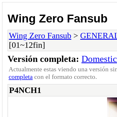
Wing Zero Fansub
Wing Zero Fansub
>
GENERA
[01~12fin]
Versión completa:
Domestic
Actualmente estas viendo una versión si
completa
con el formato correcto.
P4NCH1