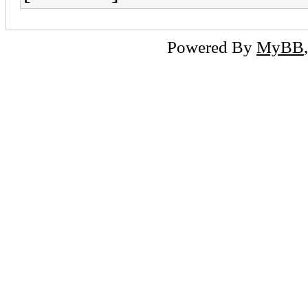
Powered By
MyBB