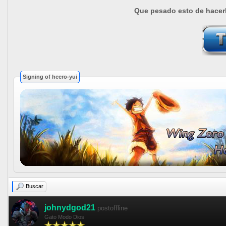
Que pesado esto de hacerle
Signing of heero-yui
Buscar
johnydgod21
postoffline
Gato Modo Dios