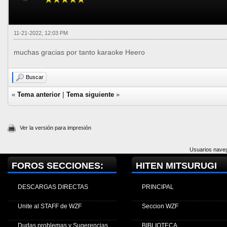
11-21-2022, 12:03 PM
muchas gracias por tanto karaoke Heero
Buscar
«
Tema anterior
|
Tema siguiente
»
Ver la versión para impresión
Usuarios naveg
FOROS SECCIONES:
HITEN MITSURUGI
DESCARGAS DIRECTAS
PRINCIPAL
Unite al STAFF de WZF
Seccion WZF
Dudas problemas y Sugerencias
BIBLIOTECA