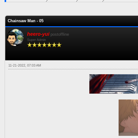
0 voto(s) - 0 Media
1
2
3
4
5
Chainsaw Man - 05
heero-yui
postoffline
Super Admin
11-21-2022, 07:03 AM