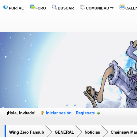
PORTAL
FORO
BUSCAR
COMUNIDAD
CALE
¡Hola, Invitado!
Iniciar sesión
Regístrate
Wing Zero Fansub
GENERAL
Noticias
Chainsaw Man