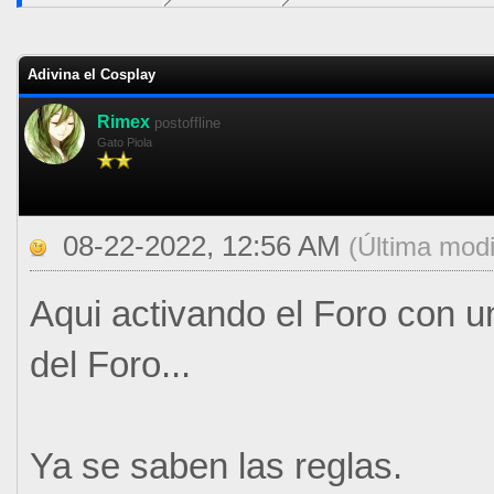
0 voto(s) - 0 Media
1
2
3
4
5
Adivina el Cosplay
Rimex
postoffline
Gato Piola
08-22-2022, 12:56 AM
(Última mod
Aqui activando el Foro con un
del Foro...
Ya se saben las reglas.