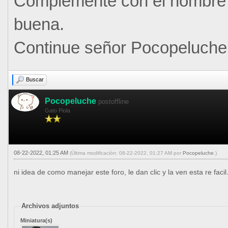
Complemente con el nombre de
buena.
Continue señor Pocopeluche
Buscar
Pocopeluche
postoffline
Gato Piola
08-22-2022, 01:25 AM
(Última modificación: 08-22-2022, 01:27 AM por
Pocopeluche
.)
ni idea de como manejar este foro, le dan clic y la ven esta re facil
Archivos adjuntos
Miniatura(s)