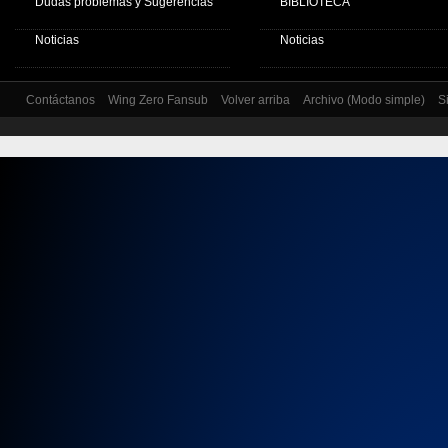
Dudas problemas y Sugerencias
BIBLIOTECA
Noticias
Noticias
Contáctanos
Wing Zero Fansub
Volver arriba
Archivo (Modo simple)
S