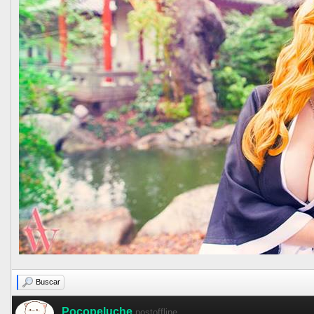
Buscar
Pocopeluche
postoffline