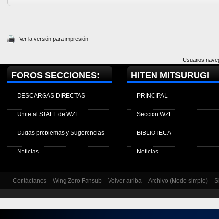
Ver la versión para impresión
Usuarios naveg
FOROS SECCIONES:
HITEN MITSURUGI
DESCARGAS DIRECTAS
PRINCIPAL
Unite al STAFF de WZF
Seccion WZF
Dudas problemas y Sugerencias
BIBLIOTECA
Noticias
Noticias
Contáctanos
Wing Zero Fansub
Volver arriba
Archivo (Modo simple)
S