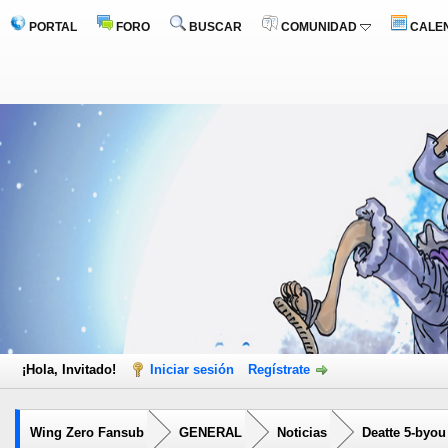
PORTAL
FORO
BUSCAR
COMUNIDAD
CALE
¡Hola, Invitado!
Iniciar sesión
Regístrate
Wing Zero Fansub
GENERAL
Noticias
Deatte 5-byou 