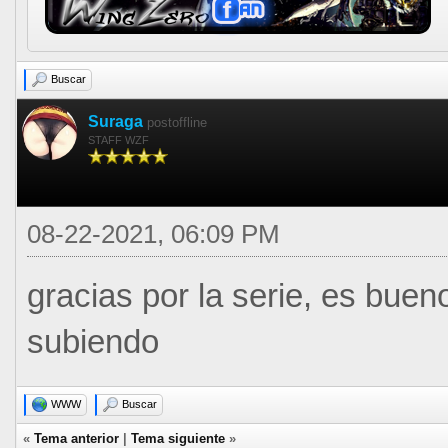
Buscar
Suraga
postoffline
STAFF WZF
08-22-2021, 06:09 PM
gracias por la serie, es bue
subiendo
WWW
Buscar
«
Tema anterior
|
Tema siguiente
»