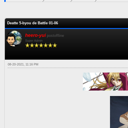
1 voto(s) - 5 Media
1
2
3
4
5
Deatte 5-byou de Battle 01-06
heero-yui
postoffline
Super Admin
08-20-2021, 11:16 PM