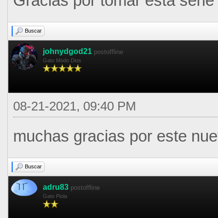
Gracias por tomar esta serie
Buscar
johnydgod21
postoffline
Gato Modo Dios
08-21-2021, 09:40 PM
muchas gracias por este nue
Buscar
adru83
postoffline
Gato Piola