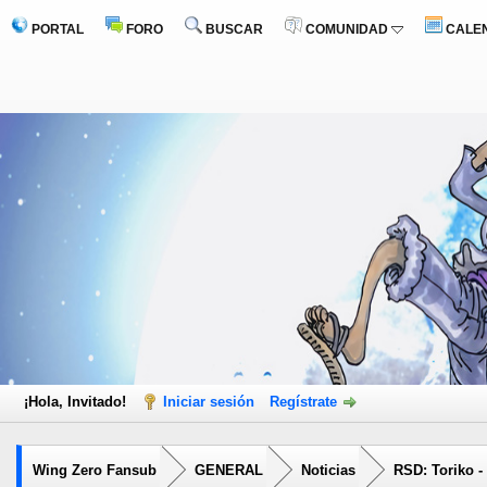
PORTAL
FORO
BUSCAR
COMUNIDAD
CALE
¡Hola, Invitado!
Iniciar sesión
Regístrate
Wing Zero Fansub
GENERAL
Noticias
RSD: Toriko -