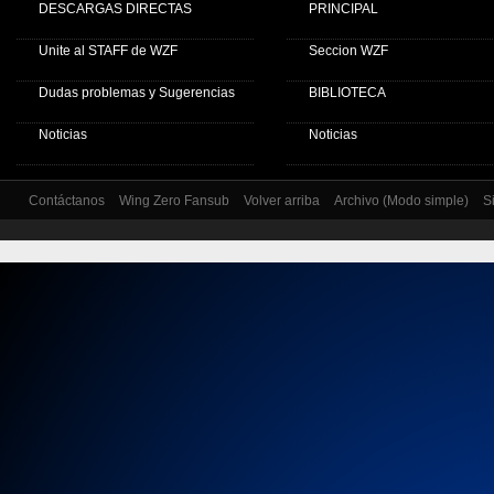
DESCARGAS DIRECTAS
PRINCIPAL
Unite al STAFF de WZF
Seccion WZF
Dudas problemas y Sugerencias
BIBLIOTECA
Noticias
Noticias
Contáctanos
Wing Zero Fansub
Volver arriba
Archivo (Modo simple)
S