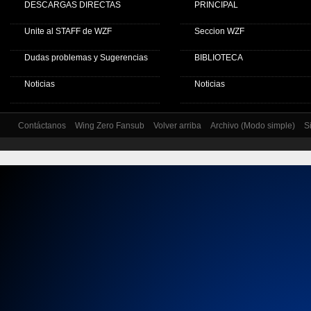
DESCARGAS DIRECTAS
PRINCIPAL
Unite al STAFF de WZF
Seccion WZF
Dudas problemas y Sugerencias
BIBLIOTECA
Noticias
Noticias
Contáctanos
Wing Zero Fansub
Volver arriba
Archivo (Modo simple)
S