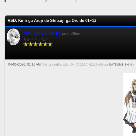
0 voto(s) - 0 Media
1
2
3
4
5
RSD: Kimi ga Aruji de Shitsuji ga Ore de 01~13
NATSUME SHIN
postoffline
ちゅパメ ラ ピハ
04-05-2026, 02:16 AM
(Última modificación: 04-05-2026, 02:17 AM por
NATSUME SHIN
.)