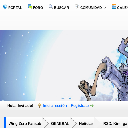
PORTAL
FORO
BUSCAR
COMUNIDAD
CALE
¡Hola, Invitado!
Iniciar sesión
Regístrate
Wing Zero Fansub
GENERAL
Noticias
RSD: Kimi ga 