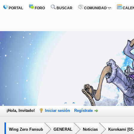
PORTAL
FORO
BUSCAR
COMUNIDAD
CALE
¡Hola, Invitado!
Iniciar sesión
Regístrate
Wing Zero Fansub
GENERAL
Noticias
Kurokami [01~