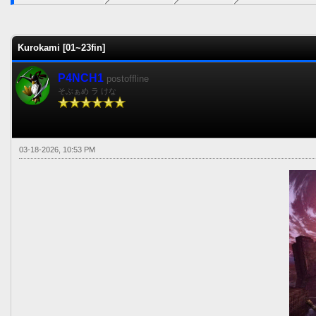
0 voto(s) - 0 Media
1
2
3
4
5
Kurokami [01~23fin]
P4NCH1
postoffline
そぶぁめ ラ けな
03-18-2026, 10:53 PM