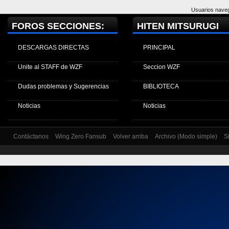
Usuarios naveg
FOROS SECCIONES:
HITEN MITSURUGI
DESCARGAS DIRECTAS
PRINCIPAL
Unite al STAFF de WZF
Seccion WZF
Dudas problemas y Sugerencias
BIBLIOTECA
Noticias
Noticias
Contáctanos
Wing Zero Fansub
Volver arriba
Archivo (Modo simple)
S