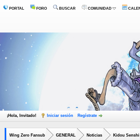
PORTAL
FORO
BUSCAR
COMUNIDAD
CALE
¡Hola, Invitado!
Iniciar sesión
Regístrate
Wing Zero Fansub
GENERAL
Noticias
Kidou Senshi