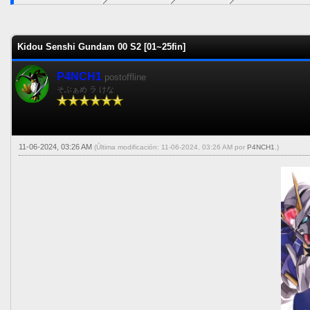
0 voto(s) - 0 Media
1
2
3
4
5
Kidou Senshi Gundam 00 S2 [01~25fin]
P4NCH1
postoffline
そぶぁめ ラ けな
11-06-2024, 03:26 AM
(Última modificación: 11-06-2024, 03:26 AM por
P4NCH1
.)