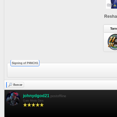
Resha
Torr
Signing of P4NCH1
Buscar
johnydgod21
postoffline
Gato Modo Dios