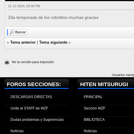
11-12-2024, 03:06 PM
2da temporada de los robotitos muchas gracias
Buscar
«
Tema anterior
|
Tema siguiente
»
Ver la versión para impresión
Usuarios naveg
FOROS SECCIONES:
HITEN MITSURUGI
DESCARGAS DIRECTAS
PRINCIPAL
Unite al STAFF de WZF
Seccion WZF
Dudas problemas y Sugerencias
BIBLIOTECA
Noticias
Noticias