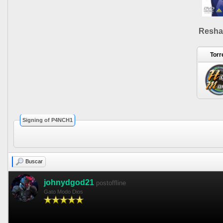
Resha
Torr
Signing of P4NCH1
Buscar
johnydgod21
postoffline
Gato Modo Dios