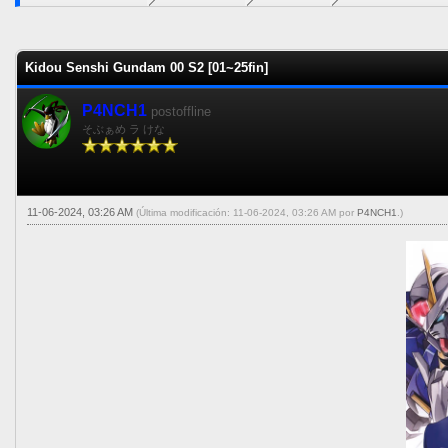
0 voto(s) - 0 Media
1
2
3
4
5
Kidou Senshi Gundam 00 S2 [01~25fin]
P4NCH1
postoffline
そぶぁめ ラ けな
11-06-2024, 03:26 AM
(Última modificación: 11-06-2024, 03:26 AM por
P4NCH1
.)