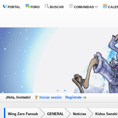
PORTAL
FORO
BUSCAR
COMUNIDAD
CALE
¡Hola, Invitado!
Iniciar sesión
Regístrate
Wing Zero Fansub
GENERAL
Noticias
Kidou Senshi