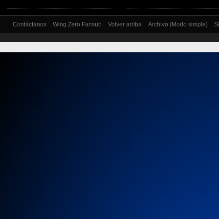
Contáctanos
Wing Zero Fansub
Volver arriba
Archivo (Modo simple)
S