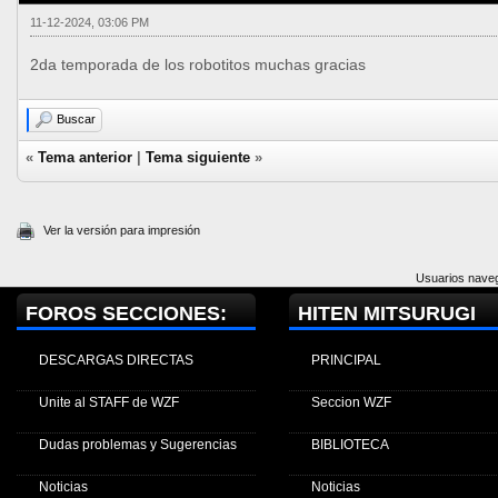
11-12-2024, 03:06 PM
2da temporada de los robotitos muchas gracias
Buscar
«
Tema anterior
|
Tema siguiente
»
Ver la versión para impresión
Usuarios naveg
FOROS SECCIONES:
HITEN MITSURUGI
DESCARGAS DIRECTAS
PRINCIPAL
Unite al STAFF de WZF
Seccion WZF
Dudas problemas y Sugerencias
BIBLIOTECA
Noticias
Noticias