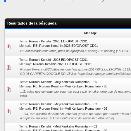
Resultados de la búsqueda
Mensaje
Tema:
Rurouni Kenshin 2023 ED/OP/OST CD01
Mensaje:
RE: Rurouni Kenshin 2023 ED/OP/OST CD01
HE actualizado este tema, pues he agregado el ending 2 el opening y el OST
Tema:
Rurouni Kenshin 2023 ED/OP/OST CD01
Mensaje:
Rurouni Kenshin 2023 ED/OP/OST CD01
Rurouni Kenshin 2023 https://ancdn.fancaps.net/25173042.jpg ENDING 0
CD 01 CARPETA GOOGLE DRIVE link: https://drive.google.com/drive/folders/
Tema:
Rurouni Kenshin -Meiji Kenkaku Romantan- - 05
Mensaje:
RE: Rurouni Kenshin -Meiji Kenkaku Romantan- - 05
...Gracias nuevamente, por traernos esta serie remake, creo que de momento
visto...
Tema:
Rurouni Kenshin -Meiji Kenkaku Romantan- - 03
Mensaje:
RE: Rurouni Kenshin -Meiji Kenkaku Romantan- - 03
...Jaa, otro capitulo de Kenshin, muchas gracias de nuevo por sacarlo!! hace 
a capitulo una serie, XD me siento como de veinticinco otra vez jaj.
Tema:
Rurouni Kenshin -Meiji Kenkaku Romantan- - 02
Mensaje:
RE: Rurouni Kenshin -Meiji Kenkaku Romantan- - 02