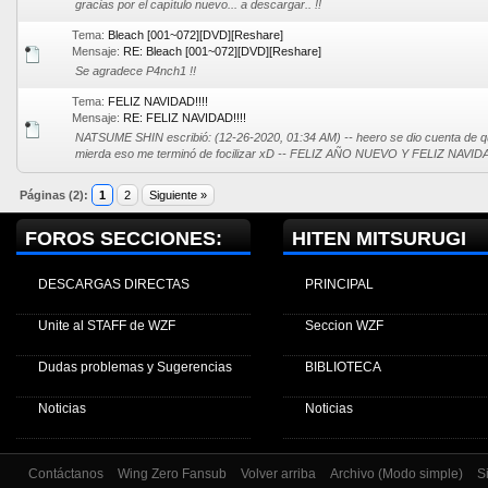
gracias por el capítulo nuevo... a descargar.. !!
Tema:
Bleach [001~072][DVD][Reshare]
Mensaje:
RE: Bleach [001~072][DVD][Reshare]
Se agradece P4nch1 !!
Tema:
FELIZ NAVIDAD!!!!
Mensaje:
RE: FELIZ NAVIDAD!!!!
NATSUME SHIN escribió: (12-26-2020, 01:34 AM) -- heero se dio cuenta de 
mierda eso me terminó de focilizar xD -- FELIZ AÑO NUEVO Y FELIZ NAVIDAD,
Páginas (2):
1
2
Siguiente »
FOROS SECCIONES:
HITEN MITSURUGI
DESCARGAS DIRECTAS
PRINCIPAL
Unite al STAFF de WZF
Seccion WZF
Dudas problemas y Sugerencias
BIBLIOTECA
Noticias
Noticias
Contáctanos
Wing Zero Fansub
Volver arriba
Archivo (Modo simple)
S