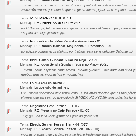
..mmm. esta serie ..mmm.. se siente en su punto, lleva sólo dos capítulos, per
animación historia y lo demás que me gusta mucho, igual sabe un poco a tramp
Tema:
ANIVERSARIO 18 DE WZ!!!
Mensaje:
RE: ANIVERSARIO 18 DE WZ!!!
jaa!! 18 años ya, feliz aniversario gente!! como pasa el tiempo.. yo ya me ac
48, pero acá sigo jodiendo jeje
Tema:
Rurouni Kenshin -Meiji Kenkaku Romantan- - 01
Mensaje:
RE: Rurouni Kenshin -Meiji Kenkaku Romantan- - 01
agradezco compañeros otakus, por trabajar esta serie del buen Battosai, :D
Tema:
Kidou Senshi Gundam: Suisei no Majo - 20-21
Mensaje:
RE: Kidou Senshi Gundam: Suisei no Majo - 20-21
...mmm...estos capitulos tiene aroma.. a buen gundam... cocinado con buen gu
rumbo.. gracias muchachos y muchachas
Tema:
Lo que odio del anime x
Mensaje:
Lo que odio del anime x
Ok... siento necesidad de escribir esto, (si los otros deciden que es una pérd
el tema, que asi sea) Lo que odio de SHIGEKI NO KYOJIN son todas las horas
Tema:
Megami no Cafe Terrace - 01~05
Mensaje:
RE: Megami no Cafe Terrace - 01~05
..F@@K , no la vi venir, jjj muchas gracias gente *20
Tema:
Bleach: Sennen Kessen Hen - 04_(370)
Mensaje:
RE: Bleach: Sennen Kessen Hen - 04_(370)
muchas gracias... de verdad, esta serie me ha llevado a los tiempos iniciales