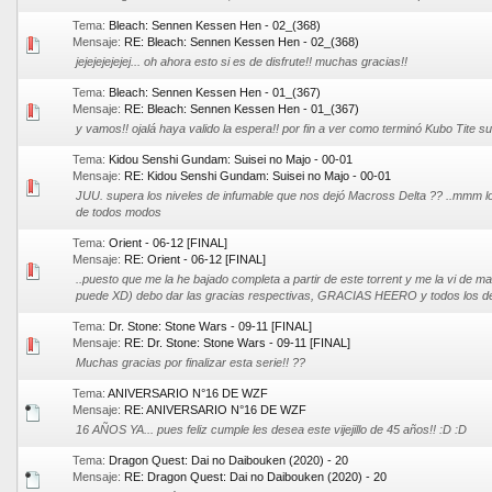
Tema:
Bleach: Sennen Kessen Hen - 02_(368)
Mensaje:
RE: Bleach: Sennen Kessen Hen - 02_(368)
jejejejejejej... oh ahora esto si es de disfrute!! muchas gracias!!
Tema:
Bleach: Sennen Kessen Hen - 01_(367)
Mensaje:
RE: Bleach: Sennen Kessen Hen - 01_(367)
y vamos!! ojalá haya valido la espera!! por fin a ver como terminó Kubo Tite s
Tema:
Kidou Senshi Gundam: Suisei no Majo - 00-01
Mensaje:
RE: Kidou Senshi Gundam: Suisei no Majo - 00-01
JUU. supera los niveles de infumable que nos dejó Macross Delta ?? ..mmm lo
de todos modos
Tema:
Orient - 06-12 [FINAL]
Mensaje:
RE: Orient - 06-12 [FINAL]
..puesto que me la he bajado completa a partir de este torrent y me la vi de ma
puede XD) debo dar las gracias respectivas, GRACIAS HEERO y todos los d
Tema:
Dr. Stone: Stone Wars - 09-11 [FINAL]
Mensaje:
RE: Dr. Stone: Stone Wars - 09-11 [FINAL]
Muchas gracias por finalizar esta serie!! ??
Tema:
ANIVERSARIO N°16 DE WZF
Mensaje:
RE: ANIVERSARIO N°16 DE WZF
16 AÑOS YA... pues feliz cumple les desea este vijejillo de 45 años!! :D :D
Tema:
Dragon Quest: Dai no Daibouken (2020) - 20
Mensaje:
RE: Dragon Quest: Dai no Daibouken (2020) - 20