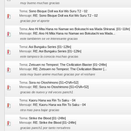
muy bueno muchas gracias
Tema:
Sono Bisque Doll wa Koi Wo Suru T2 - 02
Mensaje:
RE: Sono Bisque Doll wa Koi Wo Suru T2 - 02
gracias por el aporte
Tema:
Ano Hi Mita Hana no Namae wo Bokutachi wa Mada Shiranai. [01~11fin]
Mensaje:
RE: Ano Hi Mita Hana no Namae wo Bokutachi wa Mada...
este tambienm se ve interesante gracias
Tema:
Aoi Bungaku Series [01~12fin]
Mensaje:
RE: Aoi Bungaku Series [01~12fin]
este tampoco la conocia muchas gracias
Tema:
Zetsuen no Tempest: The Civilization Blaster [01~24fin]
Mensaje:
RE: Zetsuen no Tempest: The Civilization Blaster [...
esta muy buen anime muchas gracias por el reshare
Tema:
Sora no Otoshimono [S1+OVA+S2]
Mensaje:
RE: Sora no Otoshimono [S1+OVA+S2]
gracias de nuevo y mil veces panch1
Tema:
Kaoru Hana wa Rin To Saku - 04
Mensaje:
RE: Kaoru Hana wa Rin To Saku - 04
otra mas para bajar gracias
Tema:
Strike the Blood [01~24fin]
Mensaje:
RE: Strike the Blood [01~24fin]
gracias panch1 por tanto rersahres