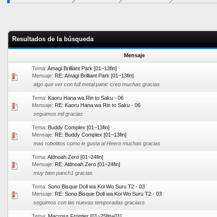
Resultados de la búsqueda
Mensaje
Tema:
Amagi Brilliant Park [01~13fin]
Mensaje:
RE: Amagi Brilliant Park [01~13fin]
algo que ver con full metal panic creo muchas gracias
Tema:
Kaoru Hana wa Rin to Saku - 06
Mensaje:
RE: Kaoru Hana wa Rin to Saku - 06
seguimos mil gracias
Tema:
Buddy Complex [01~13fin]
Mensaje:
RE: Buddy Complex [01~13fin]
mas robotitos como le gusta al Heero muchas gracias
Tema:
Aldnoah.Zero [01~24fin]
Mensaje:
RE: Aldnoah.Zero [01~24fin]
muy bien panch1 gracias
Tema:
Sono Bisque Doll wa Koi Wo Suru T2 - 03
Mensaje:
RE: Sono Bisque Doll wa Koi Wo Suru T2 - 03
seguimos con las nuevas temporadas graciass
Tema:
Macross Frontier [01~25fin+01]