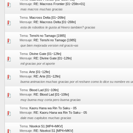
Mensaje:
RE: Macross Frontier [01~25fin+01]
mas macros muchas gracias
Tema:
Macross Delta [01~26fin]
Mensaje:
RE: Macross Delta [01~26fin]
esta de robotitos le gusta al Heero tambien? gracias
Tema:
Tenshi no Tamago [1985]
Mensaje:
RE: Tenshi no Tamago [1985]
que bien mejorada version mil gracis+as
Tema:
Divine Gate [01~12fin]
Mensaje:
RE: Divine Gate [01~12fin]
mil gracias por el aporte
Tema:
Arte [01~12fin]
Mensaje:
RE: Arte [01~12fin]
buena animacion muchas gracias por el reshare como lo dice su nombre es u
Tema:
Blood Lad [01~10fin]
Mensaje:
RE: Blood Lad [01~10fin]
muy buena muy corta pero buena gracias
Tema:
Kaoru Hana wa Rin To Saku - 05
Mensaje:
RE: Kaoru Hana wa Rin To Saku - 05
dale mas capitulos muchas gracias
Tema:
Nisekoi S1 [MP4+MKV]
Mensaje:
RE: Nisekoi S1 [MP4+MKV]