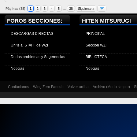
Páginas (38):
1
2
3
4
5
…
38
Siguiente »
FOROS SECCIONES:
HITEN MITSURUGI
DESCARGAS DIRECTAS
PRINCIPAL
Unite al STAFF de WZF
Seccion WZF
Dudas problemas y Sugerencias
BIBLIOTECA
Noticias
Noticias
Contáctanos
Wing Zero Fansub
Volver arriba
Archivo (Modo simple)
S