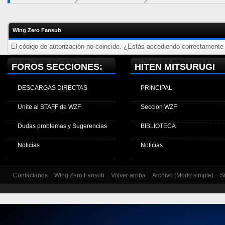
Wing Zero Fansub
El código de autorización no coincide. ¿Estás accediendo correctamente a
FOROS SECCIONES:
HITEN MITSURUGI
DESCARGAS DIRECTAS
PRINCIPAL
Unite al STAFF de WZF
Seccion WZF
Dudas problemas y Sugerencias
BIBLIOTECA
Noticias
Noticias
Contáctanos
Wing Zero Fansub
Volver arriba
Archivo (Modo simple)
S