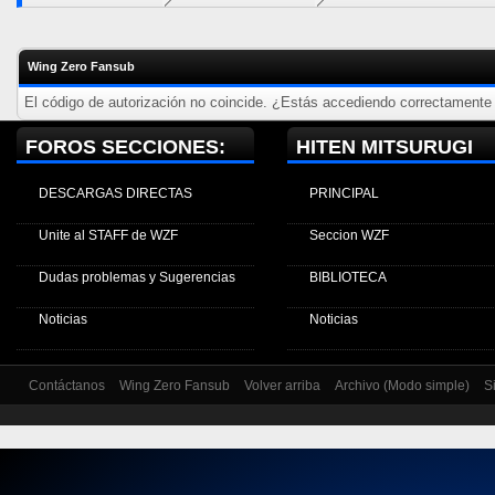
Wing Zero Fansub
El código de autorización no coincide. ¿Estás accediendo correctamente a
FOROS SECCIONES:
HITEN MITSURUGI
DESCARGAS DIRECTAS
PRINCIPAL
Unite al STAFF de WZF
Seccion WZF
Dudas problemas y Sugerencias
BIBLIOTECA
Noticias
Noticias
Contáctanos
Wing Zero Fansub
Volver arriba
Archivo (Modo simple)
S