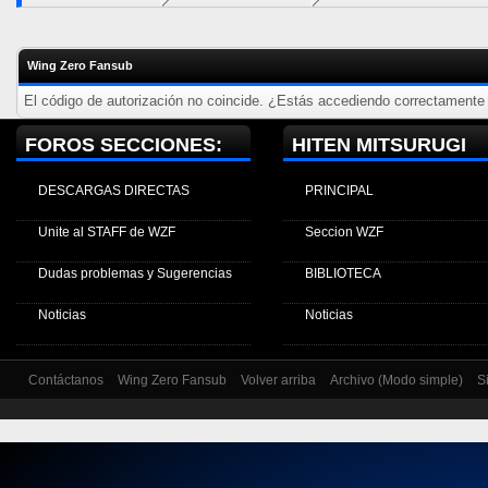
Wing Zero Fansub
El código de autorización no coincide. ¿Estás accediendo correctamente a
FOROS SECCIONES:
HITEN MITSURUGI
DESCARGAS DIRECTAS
PRINCIPAL
Unite al STAFF de WZF
Seccion WZF
Dudas problemas y Sugerencias
BIBLIOTECA
Noticias
Noticias
Contáctanos
Wing Zero Fansub
Volver arriba
Archivo (Modo simple)
S