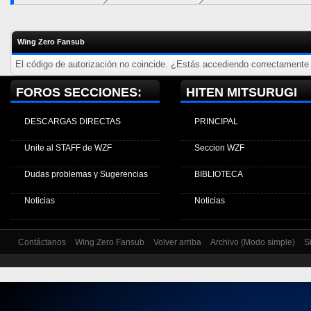
Wing Zero Fansub
El código de autorización no coincide. ¿Estás accediendo correctamente a
FOROS SECCIONES:
HITEN MITSURUGI
DESCARGAS DIRECTAS
PRINCIPAL
Unite al STAFF de WZF
Seccion WZF
Dudas problemas y Sugerencias
BIBLIOTECA
Noticias
Noticias
Contáctanos
Wing Zero Fansub
Volver arriba
Archivo (Modo simple)
S