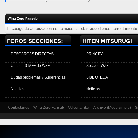
Wing Zero Fansub
El código de autorización no coincide. ¿Estás accediendo correctamente a
FOROS SECCIONES:
HITEN MITSURUGI
DESCARGAS DIRECTAS
PRINCIPAL
Unite al STAFF de WZF
Seccion WZF
Dudas problemas y Sugerencias
BIBLIOTECA
Noticias
Noticias
Contáctanos
Wing Zero Fansub
Volver arriba
Archivo (Modo simple)
S