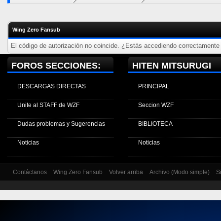
Wing Zero Fansub
El código de autorización no coincide. ¿Estás accediendo correctamente a
FOROS SECCIONES:
HITEN MITSURUGI
DESCARGAS DIRECTAS
PRINCIPAL
Unite al STAFF de WZF
Seccion WZF
Dudas problemas y Sugerencias
BIBLIOTECA
Noticias
Noticias
Contáctanos
Wing Zero Fansub
Volver arriba
Archivo (Modo simple)
S