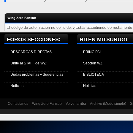
Wing Zero Fansub
El código de autorización no coincide. ¿Estás accediendo correctamente a
FOROS SECCIONES:
HITEN MITSURUGI
DESCARGAS DIRECTAS
PRINCIPAL
Unite al STAFF de WZF
Seccion WZF
Dudas problemas y Sugerencias
BIBLIOTECA
Noticias
Noticias
Contáctanos
Wing Zero Fansub
Volver arriba
Archivo (Modo simple)
S