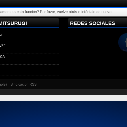
amente a esta función? Por favor, vuelve atrás e inténtalo de nuevo.
MITSURUGI
REDES SOCIALES
AL
WZF
ECA
mple)
Sindicación RSS