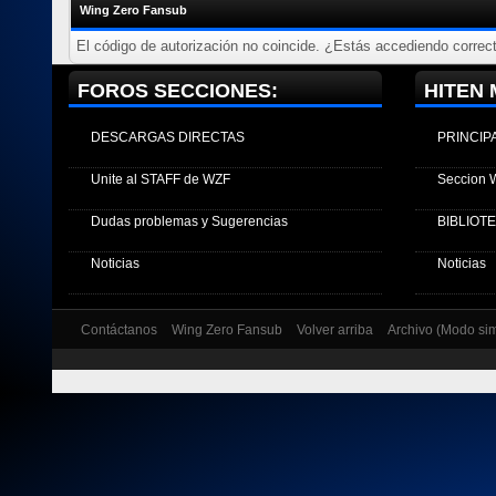
Wing Zero Fansub
El código de autorización no coincide. ¿Estás accediendo correct
FOROS SECCIONES:
HITEN 
DESCARGAS DIRECTAS
PRINCIP
Unite al STAFF de WZF
Seccion 
Dudas problemas y Sugerencias
BIBLIOT
Noticias
Noticias
Contáctanos
Wing Zero Fansub
Volver arriba
Archivo (Modo si