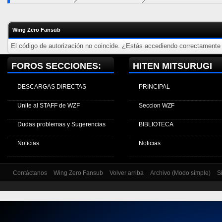
Wing Zero Fansub
El código de autorización no coincide. ¿Estás accediendo correctamente a
FOROS SECCIONES:
HITEN MITSURUGI
DESCARGAS DIRECTAS
PRINCIPAL
Unite al STAFF de WZF
Seccion WZF
Dudas problemas y Sugerencias
BIBLIOTECA
Noticias
Noticias
Contáctanos
Wing Zero Fansub
Volver arriba
Archivo (Modo simple)
S