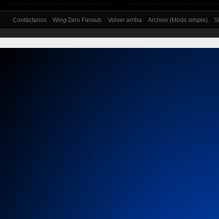
Contáctanos
Wing Zero Fansub
Volver arriba
Archivo (Modo simple)
S