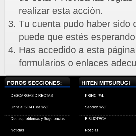
realizar esta acción.
Tu cuenta pudo haber sido d
puede que estés esperando 
Has accedido a esta página
formularios o enlaces adec
FOROS SECCIONES:
HITEN MITSURUGI
DESCARGAS DIRECTAS
PRINCIPAL
Unite al STAFF de WZF
Seccion WZF
Dudas problemas y Sugerencias
BIBLIOTECA
Noticias
Noticias