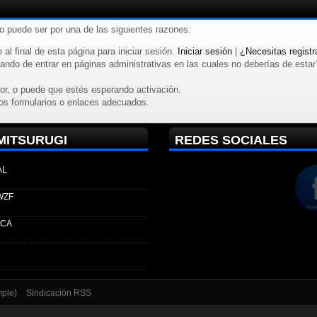
to puede ser por una de las siguientes razones:
 al final de esta página para iniciar sesión.
Iniciar sesión
|
¿Necesitas registr
ndo de entrar en páginas administrativas en las cuales no deberías de estar? R
or, o puede que estés esperando activación.
os formularios o enlaces adecuados.
MITSURUGI
REDES SOCIALES
AL
WZF
ECA
mple)
Sindicación RSS