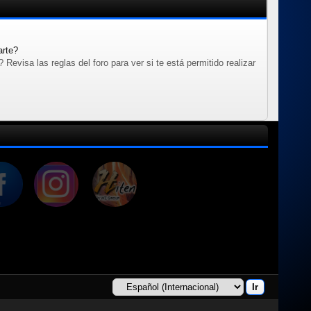
arte?
evisa las reglas del foro para ver si te está permitido realizar