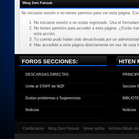
Wing Zero Fansub
No iniciaste sesión o no tienes permiso para ver esta página. Es
No iniciaste sesión o no estás registrado. Usa el formulario
No tienes permiso para acceder a esta página. ¿Estás trata
esta acción.
Tu cuenta pudo haber sido desactivada por un administrad
Has accedido a esta página directamente en vez de usar l
FOROS SECCIONES:
HITEN 
DESCARGAS DIRECTAS
PRINCIP
Unite al STAFF de WZF
Seccion 
Dudas problemas y Sugerencias
BIBLIOT
Noticias
Noticias
Contáctanos
Wing Zero Fansub
Volver arriba
Archivo (Modo si