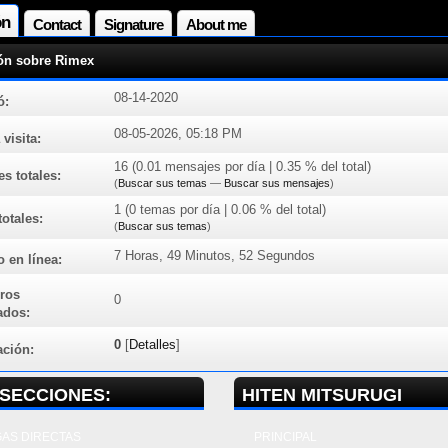
ón
Contact
Signature
About me
ón sobre Rimex
08-14-2020
ó:
08-05-2026, 05:18 PM
 visita:
16 (0.01 mensajes por día | 0.35 % del total)
s totales:
(
Buscar sus temas
—
Buscar sus mensajes
)
1 (0 temas por día | 0.06 % del total)
otales:
(
Buscar sus temas
)
7 Horas, 49 Minutos, 52 Segundos
 en línea:
ros
0
ados:
0
[
Detalles
]
ación:
SECCIONES:
HITEN MITSURUGI
AS DIRECTAS
PRINCIPAL