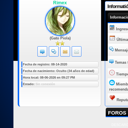
Rimex
Informati
Informaci
Ingres
(Gato Piola)
Última
Mensaje
Temas t
Fecha de registro: 08-14-2020
Fecha de nacimiento: Oculto (34 años de edad)
Tiempo
Hora local: 08-06-2026 en 09:27 PM
Miemb
Estado:
Sin conexión
recomend
Reput
FOROS 
DESCARG