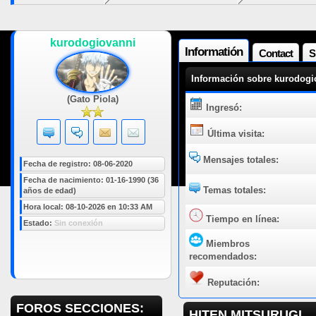
kurodogiovanni
Informatión
Contact
S
Información sobre kurodogi
(Gato Piola)
Ingresó:
Última visita:
Mensajes totales:
Fecha de registro: 08-06-2020
Fecha de nacimiento: 01-16-1990 (36
Temas totales:
años de edad)
Hora local: 08-10-2026 en 10:33 AM
Tiempo en línea:
Estado:
Sin conexión
Miembros
recomendados:
Reputación:
FOROS SECCIONES:
HITEN MITSURUGI