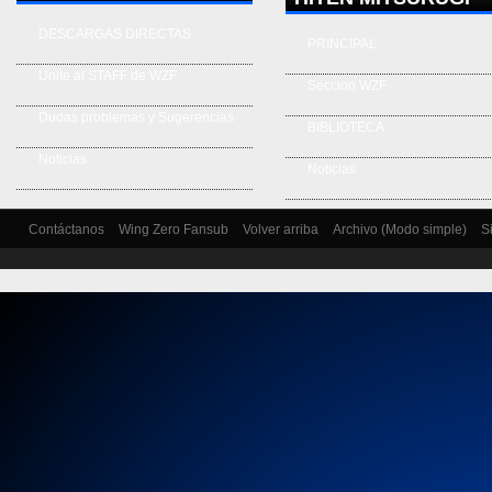
DESCARGAS DIRECTAS
PRINCIPAL
Unite al STAFF de WZF
Seccion WZF
Dudas problemas y Sugerencias
BIBLIOTECA
Noticias
Noticias
Contáctanos
Wing Zero Fansub
Volver arriba
Archivo (Modo simple)
S