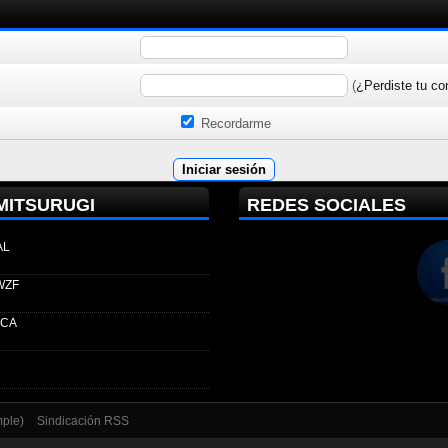
(
¿Perdiste tu co
Recordarme
MITSURUGI
REDES SOCIALES
AL
WZF
ECA
mple)
Sindicación RSS