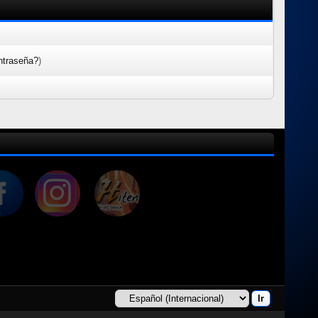
ntraseña?
)