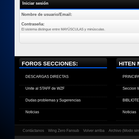
Iniciar sesión
Nombre de usuario/Email:
Contraseña:
El sistema distingue entre MAYÚSCULAS y minúsculas.
FOROS SECCIONES:
HITEN 
DESCARGAS DIRECTAS
PRINCIP
Unite al STAFF de WZF
Seccion 
Dudas problemas y Sugerencias
BIBLIOT
Noticias
Noticias
Contáctanos
Wing Zero Fansub
Volver arriba
Archivo (Modo si