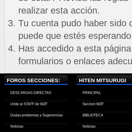
realizar esta acción.
Tu cuenta pudo haber sido d
puede que estés esperando 
Has accedido a esta página
formularios o enlaces adec
FOROS SECCIONES:
HITEN MITSURUGI
DESCARGAS DIRECTAS
PRINCIPAL
Unite al STAFF de WZF
Seccion WZF
Dudas problemas y Sugerencias
BIBLIOTECA
Noticias
Noticias