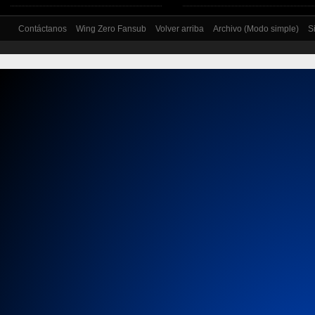
Contáctanos
Wing Zero Fansub
Volver arriba
Archivo (Modo simple)
S