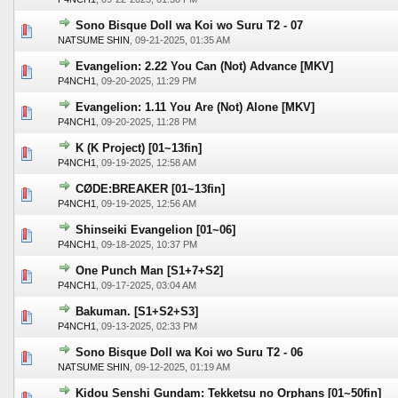
Sono Bisque Doll wa Koi wo Suru T2 - 07
0 voto(s) - Media 0 de 5
1
2
3
4
5
NATSUME SHIN
,
09-21-2025, 01:35 AM
Evangelion: 2.22 You Can (Not) Advance [MKV]
0 voto(s) - Media 0 de 5
1
2
3
4
5
P4NCH1
,
09-20-2025, 11:29 PM
Evangelion: 1.11 You Are (Not) Alone [MKV]
0 voto(s) - Media 0 de 5
1
2
3
4
5
P4NCH1
,
09-20-2025, 11:28 PM
K (K Project) [01~13fin]
0 voto(s) - Media 0 de 5
1
2
3
4
5
P4NCH1
,
09-19-2025, 12:58 AM
CØDE:BREAKER [01~13fin]
0 voto(s) - Media 0 de 5
1
2
3
4
5
P4NCH1
,
09-19-2025, 12:56 AM
Shinseiki Evangelion [01~06]
0 voto(s) - Media 0 de 5
1
2
3
4
5
P4NCH1
,
09-18-2025, 10:37 PM
One Punch Man [S1+7+S2]
0 voto(s) - Media 0 de 5
1
2
3
4
5
P4NCH1
,
09-17-2025, 03:04 AM
Bakuman. [S1+S2+S3]
0 voto(s) - Media 0 de 5
1
2
3
4
5
P4NCH1
,
09-13-2025, 02:33 PM
Sono Bisque Doll wa Koi wo Suru T2 - 06
0 voto(s) - Media 0 de 5
1
2
3
4
5
NATSUME SHIN
,
09-12-2025, 01:19 AM
Kidou Senshi Gundam: Tekketsu no Orphans [01~50fin]