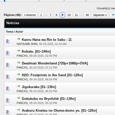
Usuario(s) nav
Páginas (48):
« Anterior
1
…
7
8
9
10
11
…
48
Siguiente »
Noticias
Tema
/
Autor
Kaoru Hana wa Rin to Saku - 11
0 voto(s) - Media 0 de 5
1
2
3
4
5
NATSUME SHIN
,
09-28-2025, 01:42 AM
Kobato. [01~24fin]
0 voto(s) - Media 0 de 5
1
2
3
4
5
P4NCH1
,
09-26-2025, 02:45 PM
Deadman Wonderland [720p+1080p+OVA]
0 voto(s) - Media 0 de 5
1
2
3
4
5
P4NCH1
,
09-24-2025, 07:22 PM
H2O: Footprints in the Sand [01~12fin]
0 voto(s) - Media 0 de 5
1
2
3
4
5
P4NCH1
,
09-24-2025, 06:54 PM
Jigokuraku [01~13fin]
0 voto(s) - Media 0 de 5
1
2
3
4
5
P4NCH1
,
09-24-2025, 06:25 PM
Gokukoku no Brynhildr [01~13fin]
0 voto(s) - Media 0 de 5
1
2
3
4
5
P4NCH1
,
09-24-2025, 05:10 PM
Araburu Kisetsu no Otome-domo yo. [01~12fin]
0 voto(s) - Media 0 de 5
1
2
3
4
5
P4NCH1
,
09-22-2025, 01:30 PM