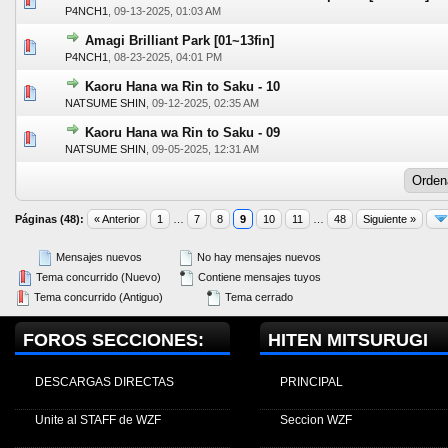
0 voto(s) - Media 0 de 5
1
2
3
4
5
P4NCH1
,
09-13-2025, 01:03 AM
Amagi Brilliant Park [01~13fin]
0 voto(s) - Media 0 de 5
1
2
3
4
5
P4NCH1
,
08-23-2025, 04:01 PM
Kaoru Hana wa Rin to Saku - 10
0 voto(s) - Media 0 de 5
1
2
3
4
5
NATSUME SHIN
,
09-12-2025, 02:35 AM
Kaoru Hana wa Rin to Saku - 09
0 voto(s) - Media 0 de 5
1
2
3
4
5
NATSUME SHIN
,
09-05-2025, 12:31 AM
Páginas (48):
« Anterior
1
…
7
8
9
10
11
…
48
Siguiente »
Mensajes nuevos
No hay mensajes nuevos
Tema concurrido (Nuevo)
Contiene mensajes tuyos
Tema concurrido (Antiguo)
Tema cerrado
FOROS SECCIONES:
HITEN MITSURUGI
DESCARGAS DIRECTAS
PRINCIPAL
Unite al STAFF de WZF
Seccion WZF