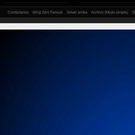
Contáctanos
Wing Zero Fansub
Volver arriba
Archivo (Modo simple)
S