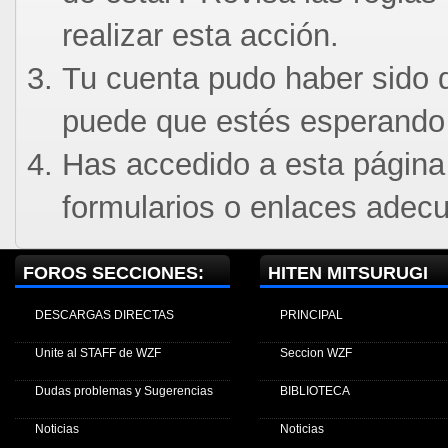
realizar esta acción.
Tu cuenta pudo haber sido d
puede que estés esperando 
Has accedido a esta página
formularios o enlaces adec
FOROS SECCIONES:
HITEN MITSURUGI
DESCARGAS DIRECTAS
PRINCIPAL
Unite al STAFF de WZF
Seccion WZF
Dudas problemas y Sugerencias
BIBLIOTECA
Noticias
Noticias